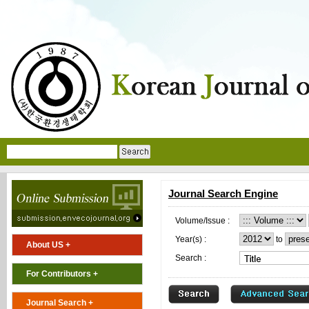
Journal Search Engine
Volume/Issue :
Year(s) :
to
About US +
Search :
For Contributors +
Journal Search +