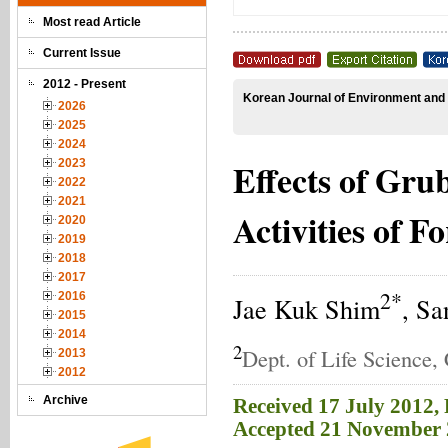
Most read Article
Current Issue
2012 - Present
Korean Journal of Environment and 
2026
2025
2024
Effects of Gru
2023
2022
2021
Activities of F
2020
2019
2018
2017
2*
2016
Jae Kuk Shim
, S
2015
2014
2
Dept. of Life Science
2013
2012
Archive
Received 17 July 2012,
Accepted 21 November