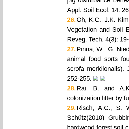
pig disturbance benea
Appl. Soil Ecol. 14: 2
26.
Oh, K.C., J.K. Ki
Vegetation and Soil E
Reveg. Tech. 4(3): 19-
27.
Pinna, W., G. Nie
animal food sorts fo
scrofa meridionalis).
252-255.
28.
Rai, B. and A.K
colonization litter by 
29.
Risch, A.C., S.
Schütz(2010) Grubbi
hardwood forest soil 