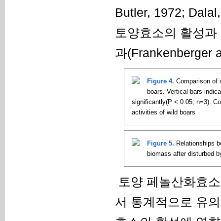
Butler, 1972; Dala
토양효소의 활성과
과(Frankenberger
Figure 4.
Comparison of so
boars. Vertical bars indic
significantly(P < 0.05; n=3). Co
activities of wild boars
Figure 5.
Relationships be
biomass after disturbed b
토양 페놀산화효소와 
서 통계적으로 유의