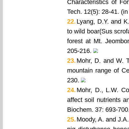
Characteristics of Fo
Tech. 12(5): 28-41. (i
22.
Lyang, D.Y. and K
to wild boar(Sus scro
forest at Mt. Jeombon
205-216.
23.
Mohr, D. and W. To
mountain range of Ce
230.
24.
Mohr, D., L.W. Co
affect soil nutrients a
Biochem. 37: 693-700
25.
Moody, A. and J.A.