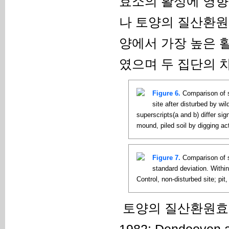
효소의 활성에 영향을
나 토양의 질산환원
양에서 가장 높은 
였으며 두 집단의 차
Figure 6.
Comparison of so
site after disturbed by wi
superscripts(a and b) differ sig
mound, piled soil by digging act
Figure 7.
Comparison of so
standard deviation. Within
Control, non-disturbed site; pit
토양의 질산환원효소는
1982; Dendoove