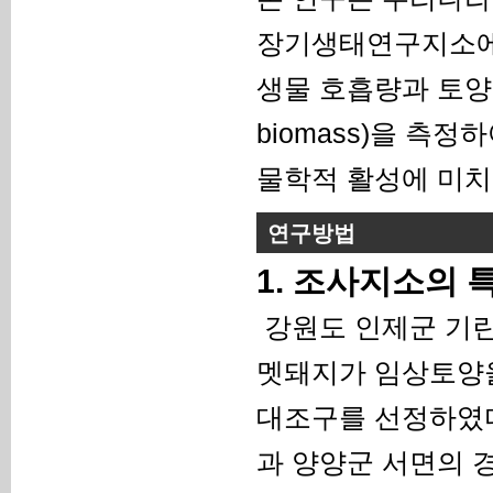
장기생태연구지소에
생물 호흡량과 토양효
biomass)을 측
물학적 활성에 미치
연구방법
1. 조사지소의 
강원도 인제군 기
멧돼지가 임상토양을
대조구를 선정하였다
과 양양군 서면의 