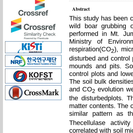
Abstract
This study has been ca
wild boar grubbing 
performed in Mt. Ju
Ministry of Environ
respiration(CO
), mic
2
disturbed and control 
mounds and pits. Soi
control plots and low
The soil bulk densitie
and CO
evolution wer
2
the disturbedplots. T
matter contents. The c
similar pattern as 
Thecellulase activit
correlated with soil m