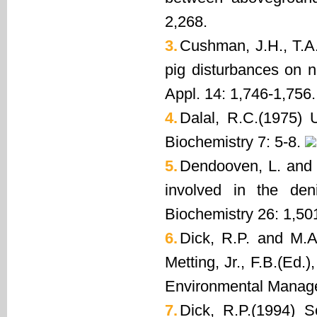
2,268.
3.
Cushman, J.H., T.A.
pig disturbances on na
Appl. 14: 1,746-1,756.
4.
Dalal, R.C.(1975) U
Biochemistry 7: 5-8.
5.
Dendooven, L. and 
involved in the deni
Biochemistry 26: 1,50
6.
Dick, R.P. and M.A
Metting, Jr., F.B.(Ed.)
Environmental Manage
7.
Dick, R.P.(1994) So