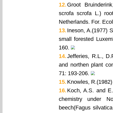
12.
Groot Bruinderin
scrofa scrofa L.) roo
Netherlands. For. Eco
13.
Ineson, A.(1977) S
small forested Luxem
160.
14.
Jefferies, R.L., D
and northen plant co
71: 193-206.
15.
Knowles, R.(1982) 
16.
Koch, A.S. and E. 
chemistry under No
beech(Fagus silvatica