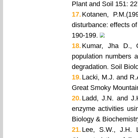
Plant and Soil 151: 2
17.
Kotanen, P.M.(19
disturbance: effects of
190-199.
18.
Kumar, Jha D., 
population numbers an
degradation. Soil Biol
19.
Lacki, M.J. and R.
Great Smoky Mountains
20.
Ladd, J.N. and J.H
enzyme activities usi
Biology & Biochemistr
21.
Lee, S.W., J.H. 