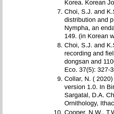
Korea. Korean Jou
Choi, S.J. and K.
distribution and p
Nympha, an endan
149. (in Korean w
Choi, S.J. and K.
recording and fi
dongsan and 1100-
Eco. 37(5): 327-3
Collar, N. ( 2020)
version 1.0. In Bi
Sargatal, D.A. Ch
Ornithology, Ith
Cooper, N.W., T.