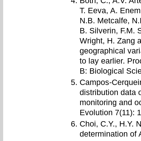
Both, C., A.V. Ar
T. Eeva, A. Enema
N.B. Metcalfe, N.
B. Silverin, F.M. 
Wright, H. Zang 
geographical vari
to lay earlier. P
B: Biological Sc
Campos‐Cerqueira
distribution data
monitoring and o
Evolution 7(11):
Choi, C.Y., H.Y.
determination of 