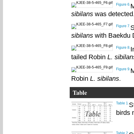
Figure 6.
M
sibilans
was detected
Figure 7.
S
sibilans
with Baekdu 
Figure 8.
I
tailed Robin
L. sibilan
Figure 9.
M
Robin
L. sibilans
.
Table
Table 1.
S
birds 
Table 2.