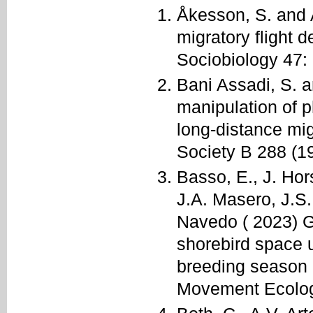
Åkesson, S. and 
migratory flight 
Sociobiology 47:
Bani Assadi, S. 
manipulation of p
long-distance mig
Society B 288 (1
Basso, E., J. Ho
J.A. Masero, J.S.
Navedo ( 2023) G
shorebird space 
breeding season in
Movement Ecolog