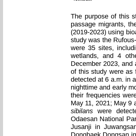
The purpose of this st
passage migrants, the
(2019-2023) using bioa
study was the Rufous-t
were 35 sites, includ
wetlands, and 4 oth
December 2023, and an
of this study were as 
detected at 6 a.m. in a
nighttime and early m
their frequencies we
May 11, 2021; May 9 
sibilans
were detecte
Odaesan National Par
Jusanji in Juwangsa
Dongbaek Dongsan in 