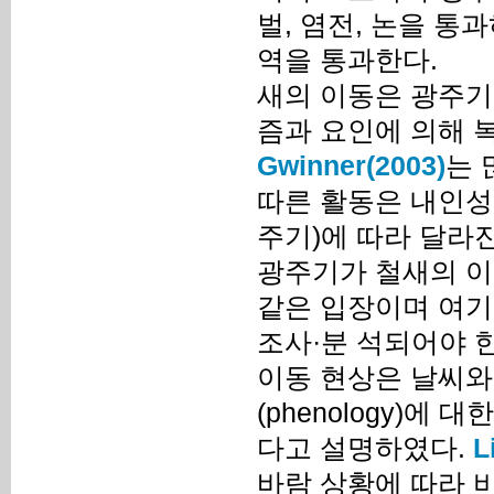
벌, 염전, 논을 통
역을 통과한다.
새의 이동은 광주기,
즘과 요인에 의해 복
Gwinner(2003)
는 
따른 활동은 내인성
주기)에 따라 달라
광주기가 철새의 이
같은 입장이며 여기
조사·분 석되어야 
이동 현상은 날씨와
(phenology)에
다고 설명하였다.
L
바람 상황에 따라 