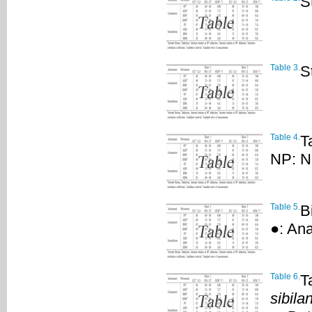
S
Table 3.
S
Table 4.
T
NP: N
Table 5.
B
●: Ana
Table 6.
T
sibila