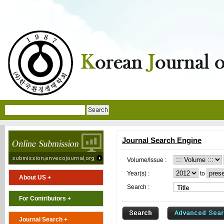
Journal Search Engine
Volume/Issue :
Year(s) :
to
About US +
Search :
For Contributors +
Journal Search +