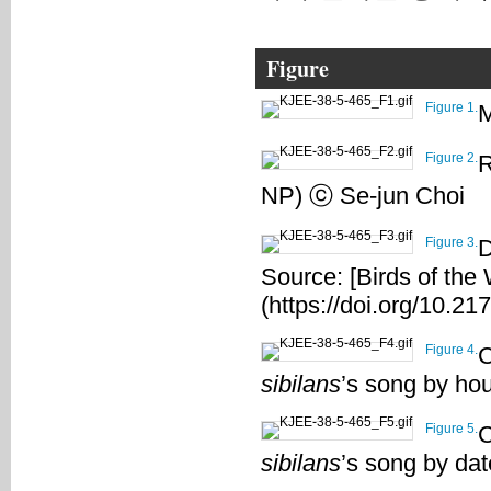
Figure
Figure 1.
M
Figure 2.
R
NP) ⓒ Se-jun Choi
Figure 3.
D
Source: [Birds of the 
(https://doi.org/10.21
Figure 4.
C
sibilans
’s song by ho
Figure 5.
C
sibilans
’s song by da