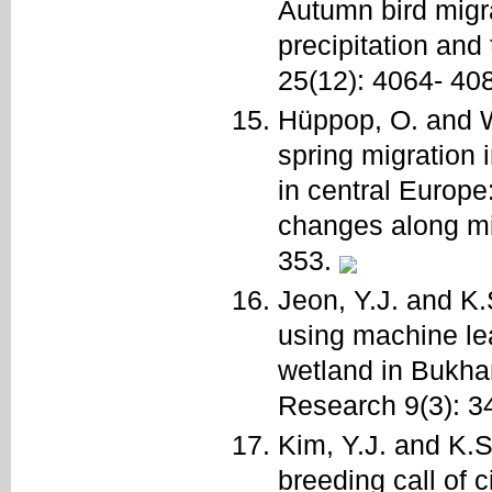
Autumn bird migra
precipitation and
25(12): 4064- 40
Hüppop, O. and W
spring migration 
in central Europe:
changes along mig
353.
Jeon, Y.J. and K.
using machine le
wetland in Bukha
Research 9(3): 34
Kim, Y.J. and K.S
breeding call of 