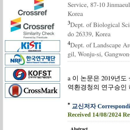
Service, 87-10 Jinmaeu
Korea
3
Dept. of Biological Sc
do 26339, Korea
4
Dept. of Landscape Arc
gil, Wonju-si, Gangwon
a 이 논문은 2019
역환경청의 연구승인 
*
교신저자 Correspondin
Received
14/08/2024
Re
Abstract