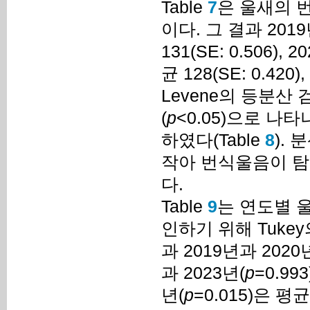
Table
7
은 울새의 
이다. 그 결과 2019
131(SE: 0.506),
균 128(SE: 0.42
Levene의 등분산
(
p
<0.05)으로 나
하였다(Table
8
). 
작아 번식울음이 탐
다.
Table
9
는 연도별 
인하기 위해 Tuk
과 2019년과 2020
과 2023년(
p
=0.9
년(
p
=0.015)은 