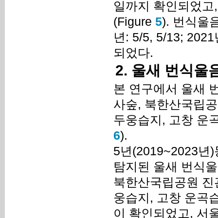
일까지 확인되었고,
(Figure
5
). 번식울음
년: 5/5, 5/13; 202
되었다.
2. 울새 번식울
본 연구에서 울새 
사숲, 북한산국립공
두웅습지, 고창 운곡습
6
).
5년(2019~202
탐지된 울새 번식울음
북한산국립공원 진관
웅습지, 고창 운곡
이 확인되었고, 서울