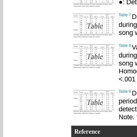
●: De
Table 7.
D
during
song 
Table 8.
V
during
song 
Homoge
<.001
Table 9.
D
perio
detec
Note. 
Reference