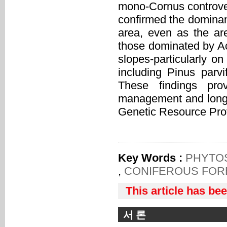
mono-Cornus controver
confirmed the dominan
area, even as the ar
those dominated by Ac
slopes-particularly o
including Pinus parvi
These findings prov
management and long-t
Genetic Resource Prot
Key Words :
PHYTO
,
CONIFEROUS FO
This article has be
서 론