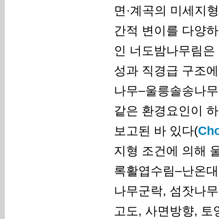
면·계곡의 미세지형
간적 변이를 다양하
인 너도밤나무림은 능
성과 직경급 구조에
나무–울릉솔송나무림
같은 환경요인이 하
보고된 바 있다(
Ch
지형 조건에 의해 
록활엽수림–난온대
나무군락, 섬잣나무
고도, 사면방향, 