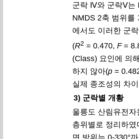
군락 Ⅳ와 군락Ⅴ는 
NMDS 2축 범위를
에서도 이러한 군락
2
(
R
= 0.470,
F
= 8.
(Class) 요인에
하지 않아(
p
= 0.
실제 종조성의 차이
3) 군락별 개황
울릉도 산림유전자원
층위별로 정리하였
면 방위는 0-330