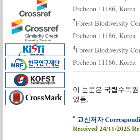
Pocheon 11186, Korea
3
Forest Biodiversity Co
Pocheon 11186, Korea
4
Forest Biodiversity Co
Pocheon 11186, Korea
이 논문은 국립수목원 산
었음.
*
교신저자 Correspondin
Received
24/11/2025
Re