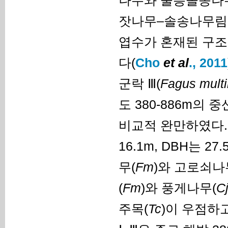
나무와 울릉솔송나무
잣나무–솔송나무림이
엽수가 혼재된 구조
다(
Cho
et al
., 2011
군락 Ⅲ(
Fagus multi
도 380-886m의 
비교적 완만하였다.
16.1m, DBH는 
무(
Fm
)와 고로쇠나
(
Fm
)와 풍게나무(
C
주목(
Tc
)이 우점하