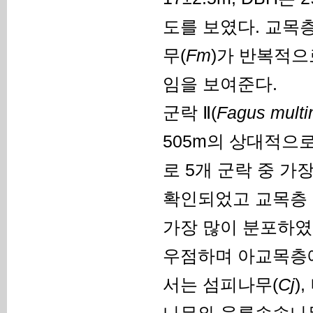
도를 보였다. 교목
무(
Fm
)가 반복적으
임을 보여준다.
군락 Ⅱ(
Fagus multi
505m의 상대적으로 
로 5개 군락 중 가
확인되었고 교목층 평
가장 많이 분포하였
우점하며 아교목층
서는 섬피나무(
Cj
)