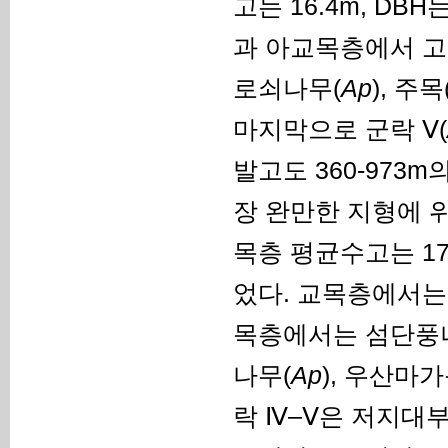
고는 16.4m, DB
과 아교목층에서 고
로쇠나무(
Ap
), 주목
마지막으로 군락 Ⅴ(
발고도 360-973m
장 완만한 지형에 
목층 평균수고는 17.
었다. 교목층에서는
목층에서는 섬단풍
나무(
Ap
), 우산마가
락 Ⅳ–Ⅴ은 저지대