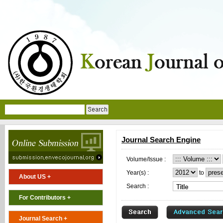
Journal Search Engine
Volume/Issue :
Year(s) :
to
About US +
Search :
For Contributors +
Journal Search +