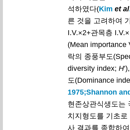
석하였다(
Kim
et al
른 것을 고려하여 가
I.V.×2+관목층 I.
(Mean importanc
락의 종풍부도(Species
diversity index;
H
′
도(Dominance i
1975;
Shannon and
현존상관식생도는 국
치지형도를 기초로 
사 결과를 종합하여 Q