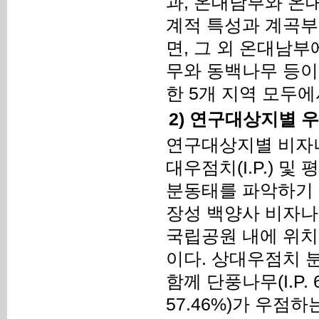
과, 온대남부와 온
계적 특성과 계곡부
면, 그 외 온대남
무와 동백나무 등이
한 5개 지역 모두
2) 연구대상지별 
연구대상지별 비자나
대우점치(I.P.) 및
분동태를 파악하기 
장성 백양사 비자나
국립공원 내에 위치
이다. 상대우점치 분석
함께 단풍나무(I.P.
57.46%)가 우점하