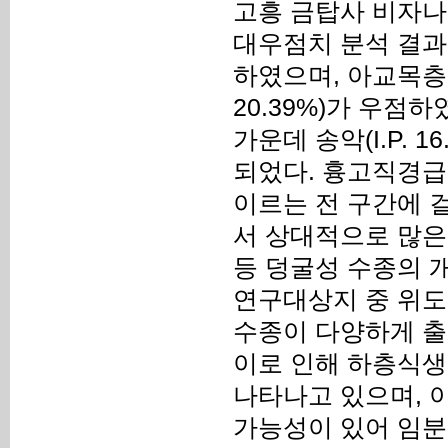
고흥 금탑사 비자나
대우점치 분석 결과, 
하였으며, 아교목층에서
20.39%)가 우점하
가운데 송악(I.P. 1
되었다. 흉고직경급
이르는 전 구간에 
서 상대적으로 많은
등 덩굴성 수종의 
연구대상지 중 위도
수종이 다양하게 출
이로 인해 하층식생
나타나고 있으며, 
가능성이 있어 임분