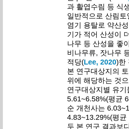
과 활엽수림 등 식
일반적으로 산림토양
염기 용탈로 약산성
기가 적어 산성이 더 
나무 등 산성을 좋아
비나무류, 잣나무 
적당(
Lee, 2020
)한
본 연구대상지의 토
위에 해당하는 것으
연구대상지별 유기물
5.61~6.58%(평
순 개천사는 6.03~1
4.83~13.29%(평균 
두 본 연구 결과보