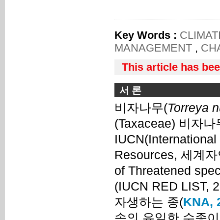
Key Words :
CLIMAT
MANAGEMENT
,
CHA
This article has be
서 론
비자나무(
Torreya n
(Taxaceae) 비자
IUCN(International
Resources, 세계
of Threatened s
(IUCN RED LI
자생하는 종(
KNA, 
속의 유일한 수종이