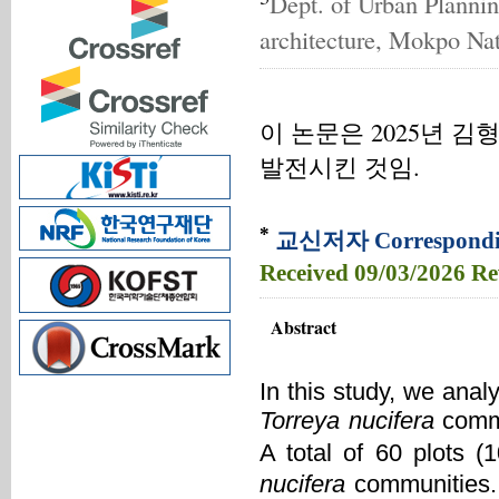
Dept. of Urban Planni
architecture, Mokpo Na
이 논문은 2025년
발전시킨 것임.
*
교신저자 Correspondin
Received
09/03/2026
Re
Abstract
In this study, we anal
Torreya nucifera
commu
A total of 60 plots 
nucifera
communities